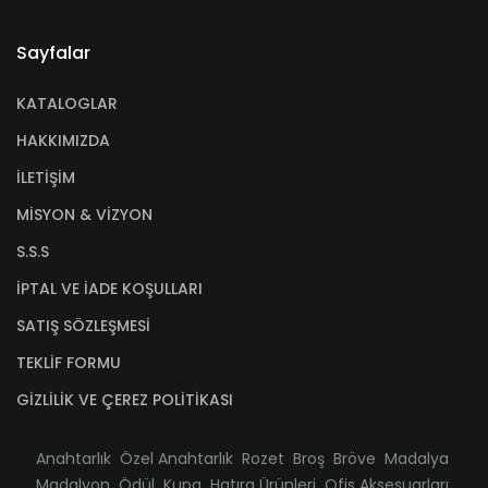
Sayfalar
KATALOGLAR
HAKKIMIZDA
İLETİŞİM
MİSYON & VİZYON
S.S.S
İPTAL VE İADE KOŞULLARI
SATIŞ SÖZLEŞMESİ
TEKLİF FORMU
GİZLİLİK VE ÇEREZ POLİTİKASI
Anahtarlık
Özel Anahtarlık
Rozet
Broş
Bröve
Madalya
Madalyon
Ödül
Kupa
Hatıra Ürünleri
Ofis Aksesuarları