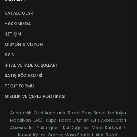
KATALOGLAR
HAKKIMIZDA
İLETİŞİM
MİSYON & VİZYON
S.S.S
İPTAL VE İADE KOŞULLARI
SATIŞ SÖZLEŞMESİ
TEKLİF FORMU
GİZLİLİK VE ÇEREZ POLİTİKASI
Anahtarlık
Özel Anahtarlık
Rozet
Broş
Bröve
Madalya
Madalyon
Ödül
Kupa
Hatıra Ürünleri
Ofis Aksesuarları
Aksesuarlar
Yaka İğnesi
Kol Düğmesi
Metal Kartvizitlik
Kravat İğnesi
Gümüş Masa Saatleri
Altın Rozet