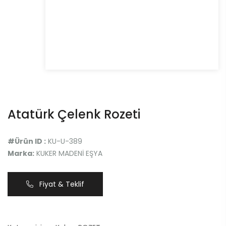
Atatürk Çelenk Rozeti
#Ürün ID :
KU-U-389
Marka:
KUKER MADENİ EŞYA
Fiyat & Teklif