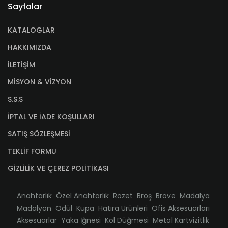
Sayfalar
KATALOGLAR
HAKKIMIZDA
İLETİŞİM
MİSYON & VİZYON
S.S.S
İPTAL VE İADE KOŞULLARI
SATIŞ SÖZLEŞMESİ
TEKLİF FORMU
GİZLİLİK VE ÇEREZ POLİTİKASI
Anahtarlık
Özel Anahtarlık
Rozet
Broş
Bröve
Madalya
Madalyon
Ödül
Kupa
Hatıra Ürünleri
Ofis Aksesuarları
Aksesuarlar
Yaka İğnesi
Kol Düğmesi
Metal Kartvizitlik