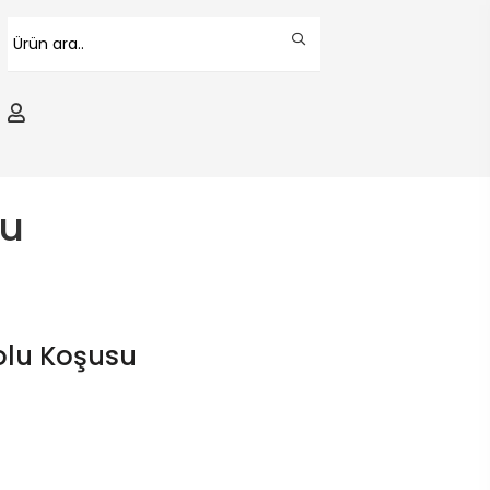
su
olu Koşusu