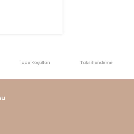
İade Koşulları
Taksitlendirme
su