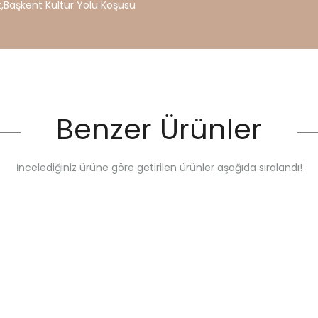
t
,
Başkent
Kültür
Yolu
Koşusu
Benzer Ürünler
İncelediğiniz ürüne göre getirilen ürünler aşağıda sıralandı!