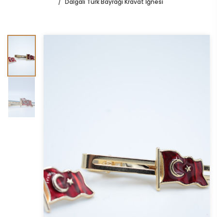
Dalgalı Türk Bayrağı Kravat İğnesi