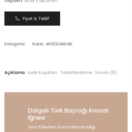
Ölçüleri:
16,46 x 58,13mm
Fiyat & Teklif
Kategorisi:
Kuker
,
AKSESUARLAR
,
Açıklama
İade Koşulları
Taksitlendirme
Yorum (0)
Dalgalı Türk Bayrağı Kravat
İğnesi
Ürün Etiketleri Ürün hakkında bilgi;