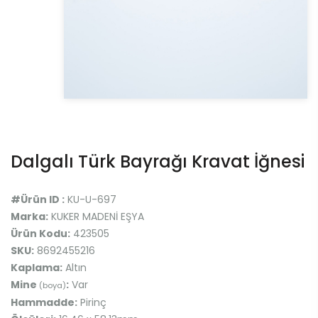
Dalgalı Türk Bayrağı Kravat İğnesi
#Ürün ID :
KU-U-697
Marka:
KUKER MADENİ EŞYA
Ürün Kodu:
423505
SKU:
8692455216
Kaplama:
Altın
Mine
:
Var
(boya)
Hammadde:
Pirinç