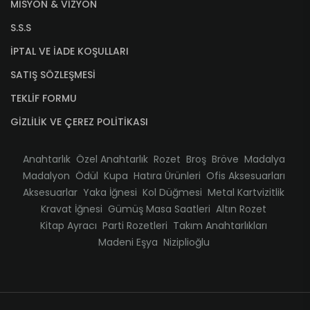
MİSYON & VİZYON
S.S.S
İPTAL VE İADE KOŞULLARI
SATIŞ SÖZLEŞMESİ
TEKLİF FORMU
GİZLİLİK VE ÇEREZ POLİTİKASI
Anahtarlık
Özel Anahtarlık
Rozet
Broş
Bröve
Madalya
Madalyon
Ödül
Kupa
Hatıra Ürünleri
Ofis Aksesuarları
Aksesuarlar
Yaka İğnesi
Kol Düğmesi
Metal Kartvizitlik
Kravat İğnesi
Gümüş Masa Saatleri
Altın Rozet
Kitap Ayracı
Parti Rozetleri
Takım Anahtarlıkları
Madeni Eşya
Niziplioğlu