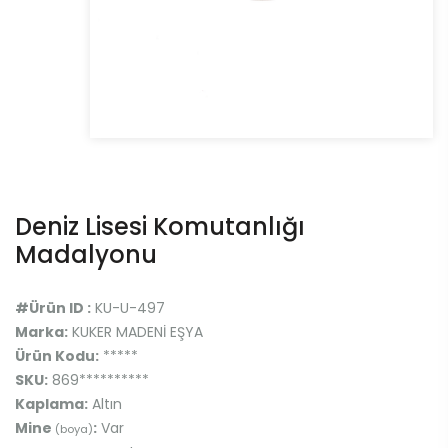
Deniz Lisesi Komutanlığı
Madalyonu
#Ürün ID :
KU-U-497
Marka:
KUKER MADENİ EŞYA
Ürün Kodu:
*****
SKU:
869**********
Kaplama:
Altın
Mine
:
Var
(boya)