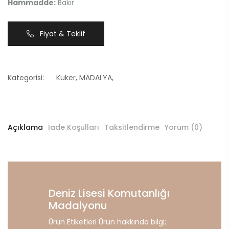
Hammadde:
Bakır
Fiyat & Teklif
Kategorisi:
Kuker
,
MADALYA
,
Açıklama
İade Koşulları
Taksitlendirme
Yorum (0)
Deniz Lisesi Komutanlığı
Madalyonu
Ürün Etiketleri Ürün hakkında bilgi;