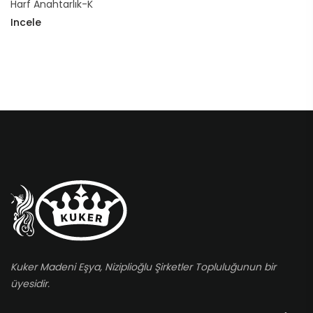
Harf Anahtarlık-K
Incele
Kuker Madeni Eşya, Niziplioğlu Şirketler Topluluğunun bir
üyesidir.