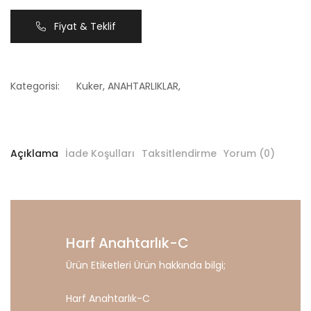
Fiyat & Teklif
Kategorisi:
Kuker
,
ANAHTARLIKLAR
,
Açıklama
İade Koşulları
Taksitlendirme
Yorum (0)
Harf Anahtarlık-C
Ürün Etiketleri Ürün hakkında bilgi;
Harf Anahtarlık-C