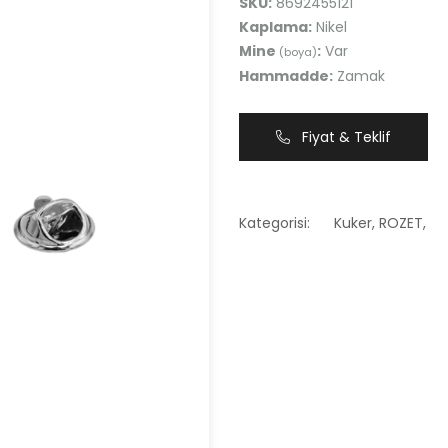
SKU:
8692455121
Kaplama:
Nikel
Mine
:
Var
(boya)
Hammadde:
Zamak
Fiyat & Teklif
Kategorisi:
Kuker
,
ROZET
,