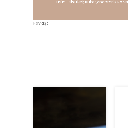
Ürün Etiketleri;
Kuker
,
Anahtarlık
,
Roze
Paylaş :