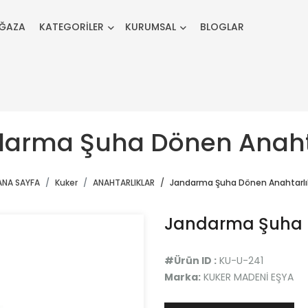
ĞAZA
KATEGORİLER
KURUMSAL
BLOGLAR
arma Şuha Dönen Anaht
ANA SAYFA
Kuker
ANAHTARLIKLAR
Jandarma Şuha Dönen Anahtarlı
Jandarma Şuha 
#Ürün ID :
KU-U-241
Marka:
KUKER MADENİ EŞYA