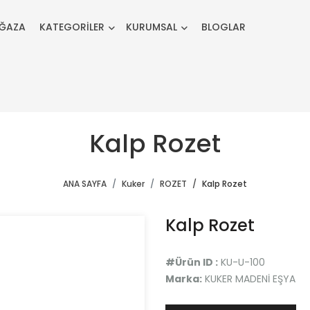
ĞAZA
KATEGORİLER
KURUMSAL
BLOGLAR
Kalp Rozet
ANA SAYFA
Kuker
ROZET
Kalp Rozet
Kalp Rozet
#Ürün ID :
KU-U-100
Marka:
KUKER MADENİ EŞYA