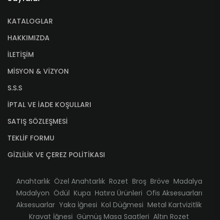
KATALOGLAR
HAKKIMIZDA
İLETİŞİM
MİSYON & VİZYON
S.S.S
İPTAL VE İADE KOŞULLARI
SATIŞ SÖZLEŞMESİ
TEKLİF FORMU
GİZLİLİK VE ÇEREZ POLİTİKASI
Anahtarlık
Özel Anahtarlık
Rozet
Broş
Bröve
Madalya
Madalyon
Ödül
Kupa
Hatıra Ürünleri
Ofis Aksesuarları
Aksesuarlar
Yaka İğnesi
Kol Düğmesi
Metal Kartvizitlik
Kravat İğnesi
Gümüş Masa Saatleri
Altın Rozet