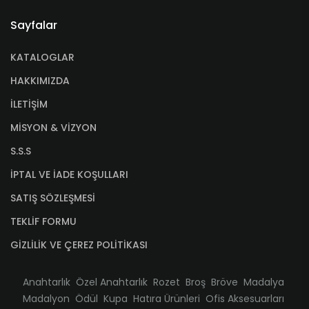
Sayfalar
KATALOGLAR
HAKKIMIZDA
İLETİŞİM
MİSYON & VİZYON
S.S.S
İPTAL VE İADE KOŞULLARI
SATIŞ SÖZLEŞMESİ
TEKLİF FORMU
GİZLİLİK VE ÇEREZ POLİTİKASI
Anahtarlık
Özel Anahtarlık
Rozet
Broş
Bröve
Madalya
Madalyon
Ödül
Kupa
Hatıra Ürünleri
Ofis Aksesuarları