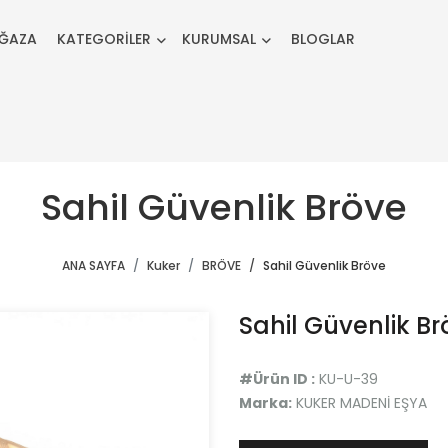
ĞAZA
KATEGORİLER
KURUMSAL
BLOGLAR
Sahil Güvenlik Bröve
ANA SAYFA
Kuker
BRÖVE
Sahil Güvenlik Bröve
Sahil Güvenlik B
#Ürün ID :
KU-U-39
Marka:
KUKER MADENİ EŞYA