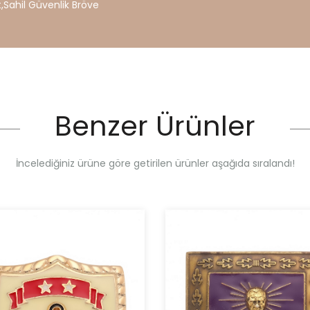
t
,
Sahil
Güvenlik
Bröve
Benzer Ürünler
İncelediğiniz ürüne göre getirilen ürünler aşağıda sıralandı!