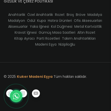
GİZLİLİK VE ÇEREZ POLİTİKASI
Anahtarlık
Özel Anahtarlık
Rozet
Broş
Bröve
Madalya
Madalyon
Ödül
Kupa
Hatıra Ürünleri
Ofis Aksesuarları
Aksesuarlar
Yaka İğnesi
Kol Düğmesi
Metal Kartvizitlik
Kravat İğnesi
Gümüş Masa Saatleri
Altın Rozet
Kitap Ayracı
Parti Rozetleri
Takım Anahtarlıkları
Madeni Eşya
Niziplioğlu
© 2025
Kuker Madeni Eşya
Tüm hakları saklıdır.