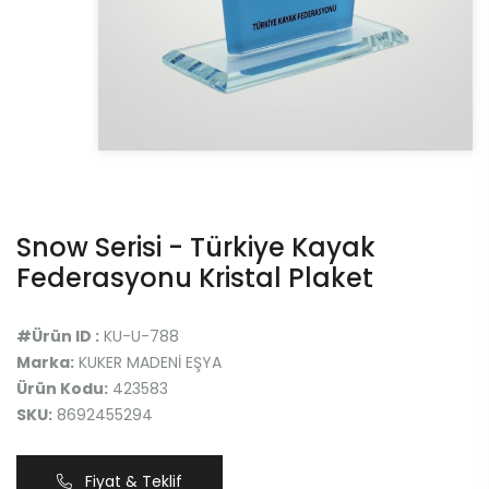
Snow Serisi - Türkiye Kayak
Federasyonu Kristal Plaket
#Ürün ID :
KU-U-788
Marka:
KUKER MADENİ EŞYA
Ürün Kodu:
423583
SKU:
8692455294
Fiyat & Teklif