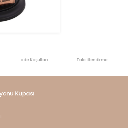
İade Koşulları
Taksitlendirme
syonu Kupası
ı