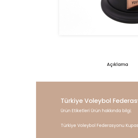
Açıklama
Türkiye Voleybol Federa
Ürün Etiketleri Ürün hakkında bilgi;
Türkiye Voleybol Federasyonu Kupas