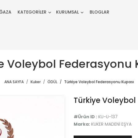
ĞAZA
KATEGORİLER
KURUMSAL
BLOGLAR
ye Voleybol Federasyonu 
ANA SAYFA
Kuker
ÖDÜL
Türkiye Voleybol Federasyonu Kupası
Türkiye Voleybo
#Ürün ID :
KU-U-137
Marka:
KUKER MADENİ EŞYA