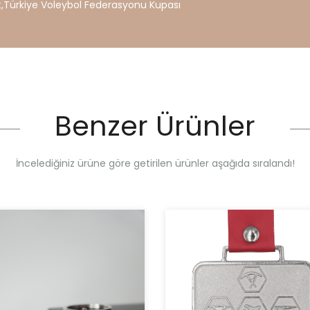
t
,
Türkiye
Voleybol
Federasyonu
Kupası
Benzer Ürünler
İncelediğiniz ürüne göre getirilen ürünler aşağıda sıralandı!