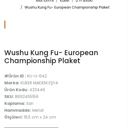
ANA SAYFA
Kuker
DTF BASKI
Wushu Kung Fu- European Championship Plaket
Wushu Kung Fu- European
Championship Plaket
#Ürün ID :
KU-U-642
Marka:
KUKER MADENİ EŞYA
Ürün Kodu:
423446
SKU:
8692455159
Kaplama:
Sarı
Hammadde:
Metal
Ölçüleri:
19,5 cm x 24 cm