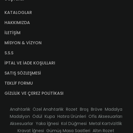
KATALOGLAR
HAKKIMIZDA
İLETİŞİM
MİSYON & VİZYON
S.S.S
İPTAL VE İADE KOŞULLARI
SATIŞ SÖZLEŞMESİ
TEKLİF FORMU
GİZLİLİK VE ÇEREZ POLİTİKASI
Anahtarlık
Özel Anahtarlık
Rozet
Broş
Bröve
Madalya
Madalyon
Ödül
Kupa
Hatıra Ürünleri
Ofis Aksesuarları
Aksesuarlar
Yaka İğnesi
Kol Düğmesi
Metal Kartvizitlik
Kravat İğnesi
Gümüş Masa Saatleri
Altın Rozet