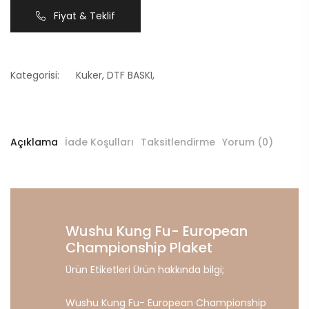
Fiyat & Teklif
Kategorisi:
Kuker
,
DTF BASKI
,
Açıklama
İade Koşulları
Taksitlendirme
Yorum (0)
Wushu Kung Fu- European
Championship Plaket
Ürün Etiketleri Ürün hakkında bilgi;
Wushu Kung Fu- European Championship