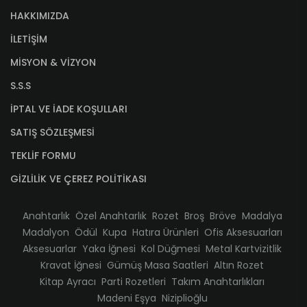
HAKKIMIZDA
İLETİŞİM
MİSYON & VİZYON
S.S.S
İPTAL VE İADE KOŞULLARI
SATIŞ SÖZLEŞMESİ
TEKLİF FORMU
GİZLİLİK VE ÇEREZ POLİTİKASI
Anahtarlık
Özel Anahtarlık
Rozet
Broş
Bröve
Madalya
Madalyon
Ödül
Kupa
Hatıra Ürünleri
Ofis Aksesuarları
Aksesuarlar
Yaka İğnesi
Kol Düğmesi
Metal Kartvizitlik
Kravat İğnesi
Gümüş Masa Saatleri
Altın Rozet
Kitap Ayracı
Parti Rozetleri
Takım Anahtarlıkları
Madeni Eşya
Niziplioğlu