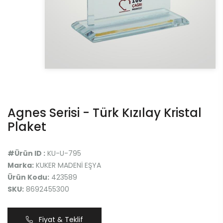
Agnes Serisi - Türk Kızılay Kristal
Plaket
#Ürün ID :
KU-U-795
Marka:
KUKER MADENİ EŞYA
Ürün Kodu:
423589
SKU:
8692455300
Fiyat & Teklif