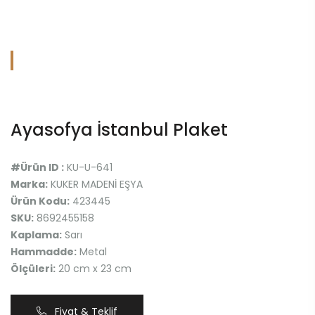
Ayasofya İstanbul Plaket
#Ürün ID :
KU-U-641
Marka:
KUKER MADENİ EŞYA
Ürün Kodu:
423445
SKU:
8692455158
Kaplama:
Sarı
Hammadde:
Metal
Ölçüleri:
20 cm x 23 cm
Fiyat & Teklif