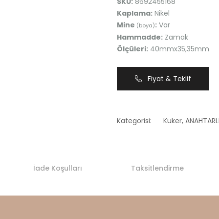
SKU:
8692455168
Kaplama:
Nikel
Mine
:
Var
(boya)
Hammadde:
Zamak
Ölçüleri:
40mmx35,35mm
Fiyat & Teklif
Kategorisi:
Kuker
,
ANAHTARL
İade Koşulları
Taksitlendirme