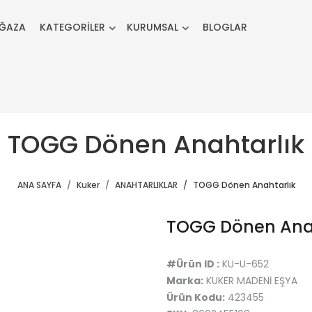
ĞAZA
KATEGORİLER
KURUMSAL
BLOGLAR
TOGG Dönen Anahtarlık
ANA SAYFA
Kuker
ANAHTARLIKLAR
TOGG Dönen Anahtarlık
TOGG Dönen Ana
#Ürün ID :
KU-U-652
Marka:
KUKER MADENİ EŞYA
Ürün Kodu:
423455