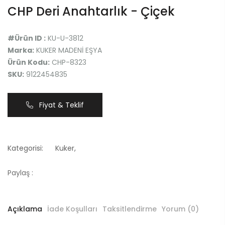
CHP Deri Anahtarlık - Çiçek
#Ürün ID :
KU-U-3812
Marka:
KUKER MADENİ EŞYA
Ürün Kodu:
CHP-8323
SKU:
9122454835
Fiyat & Teklif
Kategorisi:
Kuker
,
Paylaş :
Açıklama
İade Koşulları
Taksitlendirme
Yorum (0)