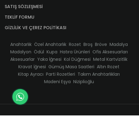
SATIŞ SÖZLEŞMESİ
TEKLİF FORMU
GİZLİLİK VE ÇEREZ POLİTİKASI
Anahtarlık
Özel Anahtarlık
Rozet
Broş
Bröve
Madalya
Madalyon
Ödül
Kupa
Hatıra Ürünleri
Ofis Aksesuarları
Aksesuarlar
Yaka İğnesi
Kol Düğmesi
Metal Kartvizitlik
Kravat İğnesi
Gümüş Masa Saatleri
Altın Rozet
Kitap Ayracı
Parti Rozetleri
Takım Anahtarlıkları
Madeni Eşya
Niziplioğlu
© 2025
Kuker Madeni Eşya
Tüm hakları saklıdır.