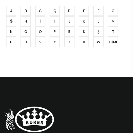
A
B
C
Ç
D
E
F
G
Ğ
H
İ
I
J
K
L
M
N
O
Ö
P
R
S
Ş
T
U
Ü
V
Y
Z
X
W
TÜMÜ