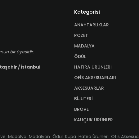
Kategorisi
ANAHTARLIKLAR
ROZET
MADALYA
nun bir üyesidir.
ÖDÜL
HATIRA ÜRÜNLERİ
taşehir / İstanbul
OFİS AKSESUARLARI
AKSESUARLAR
BİJUTERİ
BRÖVE
KAUÇUK ÜRÜNLER
öve
Madalya
Madalyon
Ödül
Kupa
Hatıra Ürünleri
Ofis Aksesuar