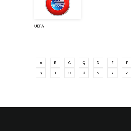
UEFA
A
B
C
Ç
D
E
F
Ş
T
U
Ü
V
Y
Z