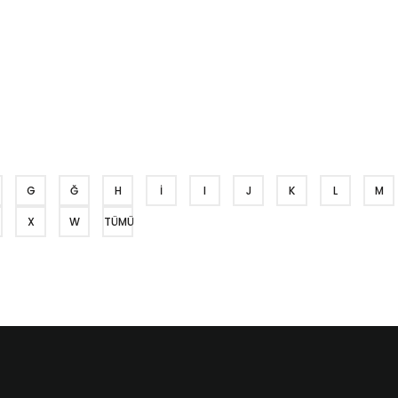
G
Ğ
H
İ
I
J
K
L
M
X
W
TÜMÜ