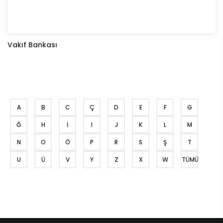
Vakıf Bankası
A
B
C
Ç
D
E
F
G
Ğ
H
İ
I
J
K
L
M
N
O
Ö
P
R
S
Ş
T
U
Ü
V
Y
Z
X
W
TÜMÜ